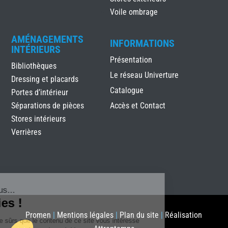
Voile ombrage
AMÉNAGEMENTS
INFORMATIONS
INTÉRIEURS
Présentation
Bibliothèques
Le réseau Univerture
Dressing et placards
Catalogue
Portes d’intérieur
Séparations de pièces
Accès et Contact
Stores intérieurs
Verrières
Salut c'est nous...
les Cookies !
Promen
|
Mentions légales
|
Plan du site
|
Réalisation
On a attendu d'être sûrs que le contenu de ce site vous intéresse