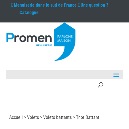
Menuiserie
dans le sud de France
Une question ?
Catalogue
Accueil >
Volets
>
Volets battants
> Thor Battant