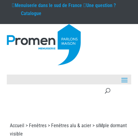
Menuiserie
dans le sud de France
Une question ?
Catalogue
Accueil >
Fenêtres
>
Fenêtres alu & acier
> siMple dormant
visible