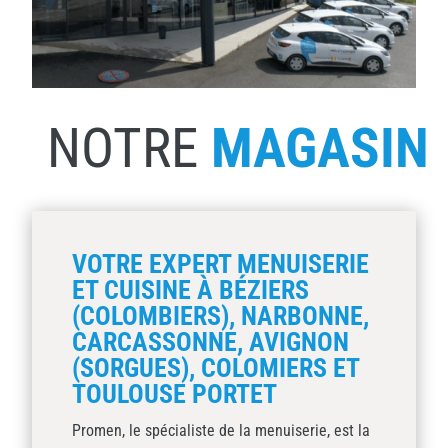
NOTRE
MAGASIN
VOTRE EXPERT MENUISERIE
ET CUISINE À BÉZIERS
(COLOMBIERS), NARBONNE,
CARCASSONNE, AVIGNON
(SORGUES), COLOMIERS ET
TOULOUSE PORTET
Promen, le spécialiste de la menuiserie, est la