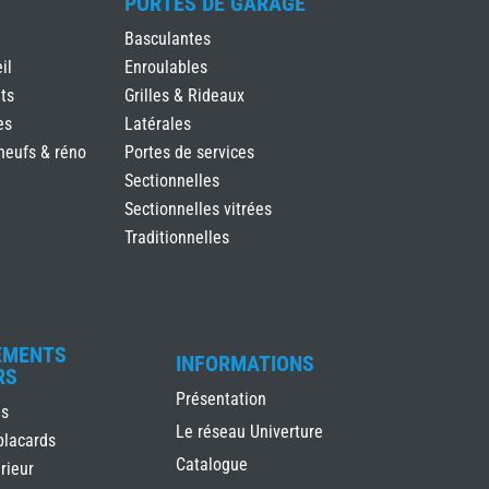
PORTES DE GARAGE
Basculantes
il
Enroulables
ts
Grilles & Rideaux
es
Latérales
neufs & réno
Portes de services
Sectionnelles
Sectionnelles vitrées
Traditionnelles
EMENTS
INFORMATIONS
RS
Présentation
es
Le réseau Univerture
placards
Catalogue
rieur