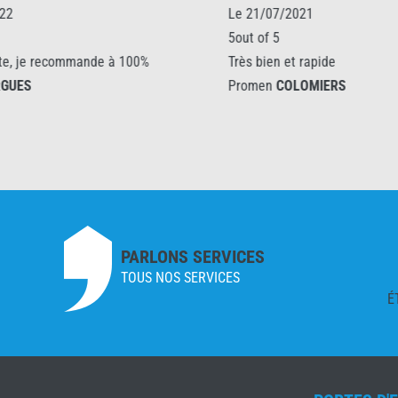
Le 21/07/2021
Le 19/05/20
5out of 5
5out of 5
Très bien et rapide
Magasin neuf
Promen
COLOMIERS
de qualités e
chaleureux.
Promen
SOR
PARLONS SERVICES
TOUS NOS SERVICES
É