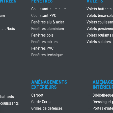
ENTRÉES
FENÊTRES
VOLETS
Coulissant aluminium
Volets battants
ium
Coulissant PVC
Volets brise-sole
Fenêtres alu & acier
Volets coulissan
: alu/bois
Fenêtres aluminium
Volets persienn
Fenêtres bois
Volets roulants 
Fenêtres mixtes
Volets solaires
Fenêtres PVC
Fenêtres technique
AMÉNAGEMENTS
AMÉNAG
EXTÉRIEURS
INTÉRIEU
Carport
Bibliothèqu
 battants
Garde-Corps
Dressing et 
 coulissants
Grilles de défenses
Portes d’inté
s