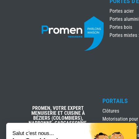
PORTES D'
Portes acier
Portes alumin
Portes bois
Portes mixtes 
PORTAILS
PROMEN, VOTRE EXPERT
Clôtures
MENUISERIE ET CUISINE À
BÉZIERS (COLOMBIERS),
Motorisation pour
NARBONNE, CARCASSONNE,
Motorisation pour
AVIGNON (SORGUES),
COLOMIERS ET TOULOUSE
Salut c'est nous...
Portails & clôture
PORTET