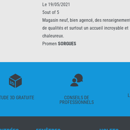
21
Le 16/05/2025
5out of 5
, bien agencé, des renseignements
tres satisfaite du travail effec
t surtout un accueil incroyable et
Promen
SORGUES
GUES
L
TUDE 3D GRATUITE
CONSEILS DE
PROFESSIONNELS