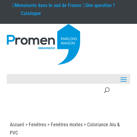
Menuiserie
dans le sud de France
Une question ?
Catalogue
Accueil >
Fenêtres
>
Fenêtres mixtes
> Coloriance Alu &
PVC