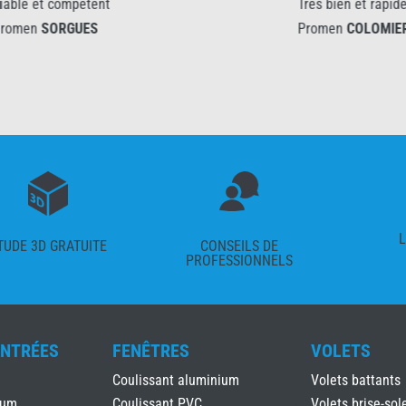
étent
Très bien et rapide
ES
Promen
COLOMIERS
L
TUDE 3D GRATUITE
CONSEILS DE
PROFESSIONNELS
ENTRÉES
FENÊTRES
VOLETS
Coulissant aluminium
Volets battants
ium
Coulissant PVC
Volets brise-sole