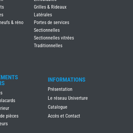
ts
Grilles & Rideaux
es
Latérales
neufs & réno
Portes de services
Sectionnelles
Sectionnelles vitrées
Traditionnelles
EMENTS
INFORMATIONS
RS
Présentation
es
Le réseau Univerture
placards
Catalogue
rieur
 de pièces
Accès et Contact
ieurs