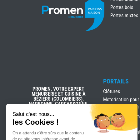
Portes bois
Portes mixtes 
PORTAILS
PROMEN, VOTRE EXPERT
Clôtures
MENUISERIE ET CUISINE À
BÉZIERS (COLOMBIERS),
Motorisation pour
NARBONNE, CARCASSONNE,
Motorisation pour
AVIGNON (SORGUES),
COLOMIERS ET TOULOUSE
Salut c'est nous...
Portails & clôture
PORTET
les Cookies !
Portails Battants
Portails coulissan
On a attendu d'être sûrs que le contenu
de ce site vous intéresse avant de