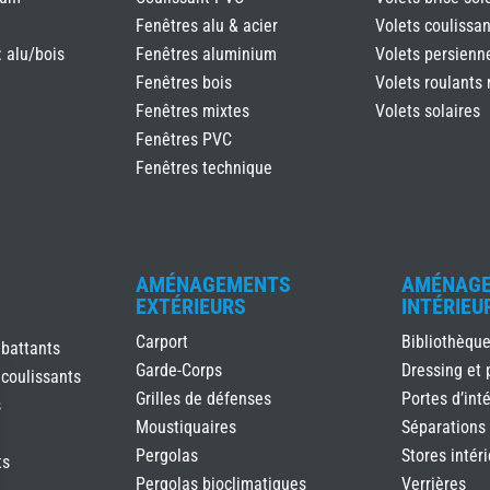
Fenêtres alu & acier
Volets coulissan
: alu/bois
Fenêtres aluminium
Volets persienn
Fenêtres bois
Volets roulants 
Fenêtres mixtes
Volets solaires
Fenêtres PVC
Fenêtres technique
AMÉNAGEMENTS
AMÉNAG
EXTÉRIEURS
INTÉRIEU
Carport
Bibliothèqu
 battants
Garde-Corps
Dressing et 
 coulissants
Grilles de défenses
Portes d’inté
s
Moustiquaires
Séparations
Pergolas
Stores intér
ts
Pergolas bioclimatiques
Verrières