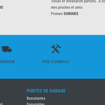
Travail et installation parfaits . A conseiller à
mes proches et amis
Promen
SORGUES
IVRAISON
POSE À DOMICILE
PORTES DE GARAGE
Basculantes
il
Enroulables