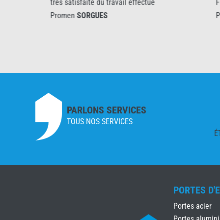
tres satisfaite du travail effectué
Fiable et comp
Promen
SORGUES
Promen
SORGU
PARLONS SERVICES
TOUS NOS SERVICES
É
PORTES D'
Portes acier
Portes alumin