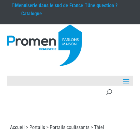
Menuiserie
dans le sud de France
Une question ?
Catalogue
Accueil >
Portails
>
Portails coulissants
> Thiel