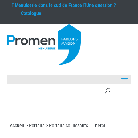
Menuiserie
dans le sud de France
Une question ?
Catalogue
Accueil >
Portails
>
Portails coulissants
> Thérai