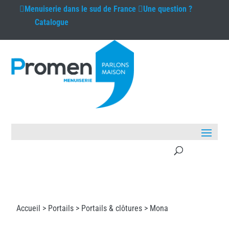
Menuiserie
dans le sud de France
Une question ?
Catalogue
Accueil >
Portails
>
Portails & clôtures
> Mona