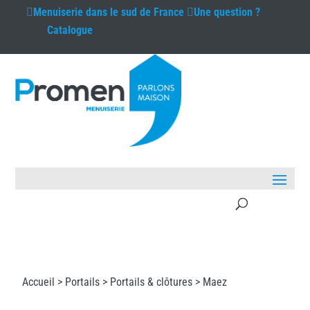
Menuiserie
dans le sud de France
Une question ?
Catalogue
Accueil >
Portails
>
Portails & clôtures
> Maez