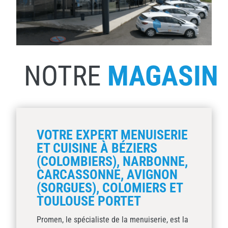
NOTRE
MAGASIN
VOTRE EXPERT MENUISERIE
ET CUISINE À BÉZIERS
(COLOMBIERS), NARBONNE,
CARCASSONNE, AVIGNON
(SORGUES), COLOMIERS ET
TOULOUSE PORTET
Promen, le spécialiste de la menuiserie, est la