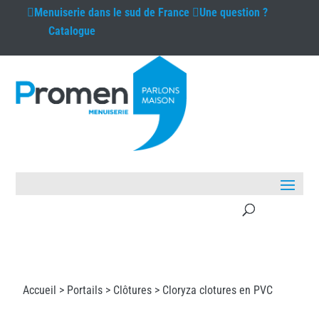
Menuiserie
dans le sud de France
Une question ?
Catalogue
Accueil >
Portails
>
Clôtures
> Cloryza clotures en PVC