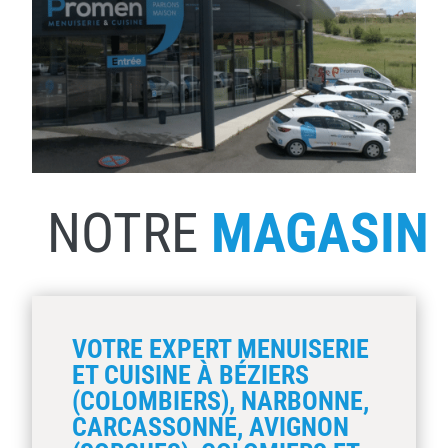
NOTRE
MAGASIN
VOTRE EXPERT MENUISERIE
ET CUISINE À BÉZIERS
(COLOMBIERS), NARBONNE,
CARCASSONNE, AVIGNON