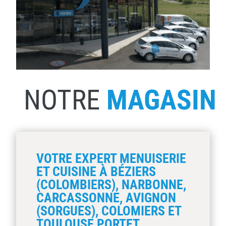
NOTRE
MAGASIN
VOTRE EXPERT MENUISERIE
ET CUISINE À BÉZIERS
(COLOMBIERS), NARBONNE,
CARCASSONNE, AVIGNON
(SORGUES), COLOMIERS ET
TOULOUSE PORTET