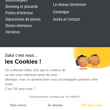
Bibliothèques
Le réseau Univerture
Dressing et placards
Catalogue
Portes d’intérieur
Séparations de pièces
Accès et Contact
Stores intérieurs
Verrières
Salut c'est nous...
les Cookies !
On a attendu d'être sûrs que le contenu de
Promen
|
Mentions légales
|
Plan du site
|
Réalisation
ce site vous intéresse avant de vous
Attraptemps
déranger, mais on aimerait bien vous accompagner pendant votre
visite...
C'est OK pour vous ?
Consentements certifiés par
Non merci
Je choisis
OK pour moi
DEVIS
RDV
CONTACT