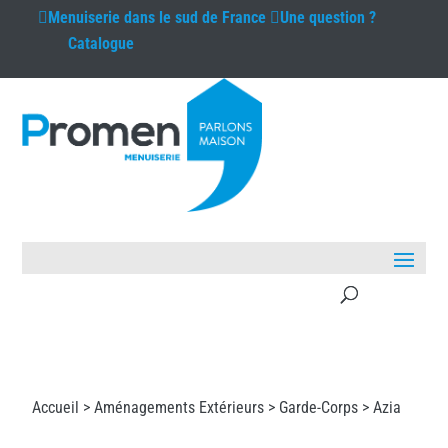
Menuiserie
dans le sud de France
Une question ?
Catalogue
Accueil >
Aménagements Extérieurs
>
Garde-Corps
> Azia